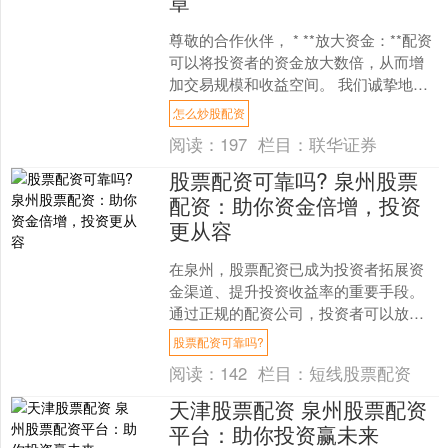
章
尊敬的合作伙伴， * **放大资金：**配资
可以将投资者的资金放大数倍，从而增
加交易规模和收益空间。 我们诚挚地邀
请您加入我们怎么炒股配资高收益股票
怎么炒股配资
配资平台的招....
阅读：
197
栏目：
联华证券
股票配资可靠吗? 泉州股票
配资：助你资金倍增，投资
更从容
在泉州，股票配资已成为投资者拓展资
金渠道、提升投资收益率的重要手段。
通过正规的配资公司，投资者可以放大
自己的资金，以小博大股票配资可靠
股票配资可靠吗?
吗?，实现资金倍增。 选择....
阅读：
142
栏目：
短线股票配资
天津股票配资 泉州股票配资
平台：助你投资赢未来