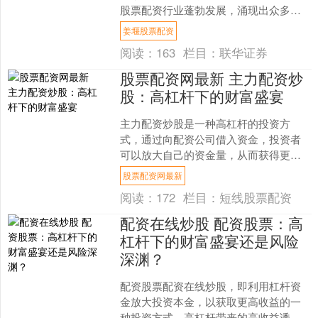
股票配资行业蓬勃发展，涌现出众多知
名企业。 * **资金放大：**配资神器提供
姜堰股票配资
高达10倍的资....
阅读：
163
栏目：
联华证券
股票配资网最新 主力配资炒
股：高杠杆下的财富盛宴
主力配资炒股是一种高杠杆的投资方
式，通过向配资公司借入资金，投资者
可以放大自己的资金量，从而获得更高
的收益。然而，高杠杆也意味着更高的
股票配资网最新
风险，投资者需要谨慎操作。....
阅读：
172
栏目：
短线股票配资
配资在线炒股 配资股票：高
杠杆下的财富盛宴还是风险
深渊？
配资股票配资在线炒股，即利用杠杆资
金放大投资本金，以获取更高收益的一
种投资方式。高杠杆带来的高收益诱惑