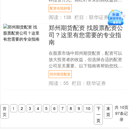
着许多投资者，但同时，它也隐藏着巨
配资在线炒股
大的风险。 炒股配资具有....
阅读：
138
栏目：
联华证券门户
郑州期货配资 找股票配资公
司？这里有您需要的专业指
南
在股票市场中郑州期货配资，配资可以
放大投资者的收益，但选择合适的配资
公司至关重要。以下指南将帮助您找到
信誉良好的股票配资公司： 此外，渭南
郑州期货配资
股票配资团队由资深金融....
阅读：
55
栏目：
联华证券
共
10
页
首
1
2
3
4
5
6
7
8
9
10
下
末
97
条记
页
一
页
录
页