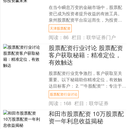
在当今瞬息万变的金融市场中，股票配
资已成为投资者提升收益的有效工具。
泉州股票配资平台应运而生，为投资者
提供专业、安全的配资服务，助其在投
天津股票配资
资道路上乘风破浪。 * ....
阅读：
86
栏目：
联华证券门户
股票配资行业讨论 股票配资
客户获取秘籍：精准定位，
有效触达
股票配资行业竞争激烈，客户获取至关
重要。以下秘籍助你精准定位，有效触
达目标客户： 2. **牛股配资**：专注于高
杠杆配资，提供高达10倍的杠杆。 **精
股票配资行业讨论
准定位....
阅读：
168
栏目：
联华证券
和田市股票配资 10万股票配
资一年利息收益揭秘