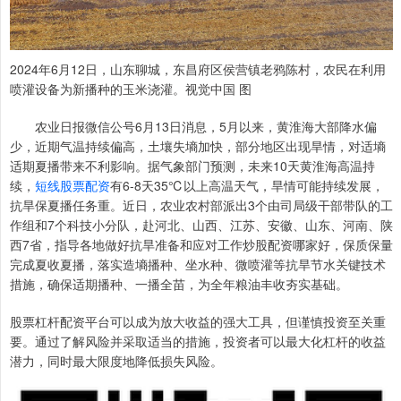
2024年6月12日，山东聊城，东昌府区侯营镇老鸦陈村，农民在利用
喷灌设备为新播种的玉米浇灌。视觉中国 图
农业日报微信公号6月13日消息，5月以来，黄淮海大部降水偏
少，近期气温持续偏高，土壤失墒加快，部分地区出现旱情，对适墒
适期夏播带来不利影响。据气象部门预测，未来10天黄淮海高温持
续，
短线股票配资
有6-8天35℃以上高温天气，旱情可能持续发展，
抗旱保夏播任务重。近日，农业农村部派出3个由司局级干部带队的工
作组和7个科技小分队，赴河北、山西、江苏、安徽、山东、河南、陕
西7省，指导各地做好抗旱准备和应对工作炒股配资哪家好，保质保量
完成夏收夏播，落实造墒播种、坐水种、微喷灌等抗旱节水关键技术
措施，确保适期播种、一播全苗，为全年粮油丰收夯实基础。
股票杠杆配资平台可以成为放大收益的强大工具，但谨慎投资至关重
要。通过了解风险并采取适当的措施，投资者可以最大化杠杆的收益
潜力，同时最大限度地降低损失风险。