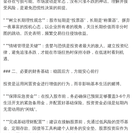
金存在亏损可能。市场波动是常态，没有只涨不跌的神话。理解并接
受风险，是避免恐慌性决策的前提。
* **树立长期理性观念**：股市短期是“投票器”，长期是“称重器”。摒弃
一夜暴富的投机心态，以企业所有者的视角，关注长期价值而非分时
图的跳动。历史表明，频繁交易往往侵蚀收益。
* **情绪管理是关键**：贪婪与恐惧是投资者最大的敌人。建立投资纪
律，避免追涨杀跌，才能在市场狂热时保持冷静，在低迷时看到机
遇。
### 二、必要的财务基础：稳固后方，方能安心前行
投资是运用闲置资金进行增值的行为，而非影响基本生活的赌博。
* **保障应急资金**：在投入股市前，务必确保已预留足够覆盖3-6个月
生活开支的紧急备用金，并配置好基础保险。投资资金必须是短期内
无需动用的“闲钱”。
* **完成基础理财配置**：建议在接触股票前，先通过低风险的货币基
金、定期存款、国债等工具构建个人财务的安全垫。股票投资应作为