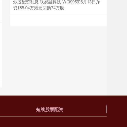
炒股配资利息 联易融科技-W(09959)6月13日斥
资155.04万港元回购74万股
短线股票配资