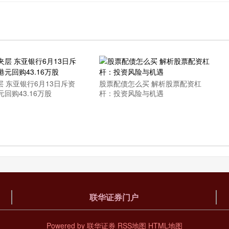
 东亚银行6月13日斥资
股票配债怎么买 解析股票配资杠
港元回购43.16万股
杆：投资风险与机遇
联华证券门户
Powered by
联华证券
RSS地图
HTML地图