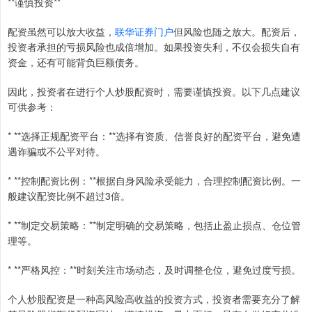
**谨慎投资**
配资虽然可以放大收益，
联华证券门户
但风险也随之放大。配资后，
投资者承担的亏损风险也成倍增加。如果投资失利，不仅会损失自有
资金，还有可能背负巨额债务。
因此，投资者在进行个人炒股配资时，需要谨慎投资。以下几点建议
可供参考：
* **选择正规配资平台：**选择有资质、信誉良好的配资平台，避免遭
遇诈骗或不公平对待。
* **控制配资比例：**根据自身风险承受能力，合理控制配资比例。一
般建议配资比例不超过3倍。
* **制定交易策略：**制定明确的交易策略，包括止盈止损点、仓位管
理等。
* **严格风控：**时刻关注市场动态，及时调整仓位，避免过度亏损。
个人炒股配资是一种高风险高收益的投资方式，投资者需要充分了解