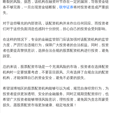
断裂的风险。据悉，该机构在融资环节存在一定的漏洞，导致资金链
条不够完善，一旦出现资金链断裂，
联华证券
将对投资者造成严重损
失。
对于这些曝光的内部资讯，该配资机构并未作出任何回应。而投资者
们对于这些负面消息也感到十分担忧，担心自己的投资会受到影响。
在这样的情况下，专业的金融监管部门应该加强对该配资机构的监管
力度，严厉打击违规行为，保障广大投资者的合法权益。同时，投资
者也要提高警惧意识，选择合法合规的股票配资机构进行投资，避免
踩雷。
总的来说，股票配资市场是一个充满风险的市场，投资者在选择配资
机构时一定要慎重考虑，不要盲目跟风。只有选择了合规合法的配资
机构，才能保障自己的资金安全，避免不必要的损失。
希望淄博地区的股票配资机构能够引以为戒，规范自身经营行为，为
投资者提供更加透明、安全的金融服务。同时正规期货配资排行，也
希望广大投资者能够增强风险意识，理性投资，避免因为贪念而蒙受
损失。愿股票配资市场更加健康、稳定地发展！