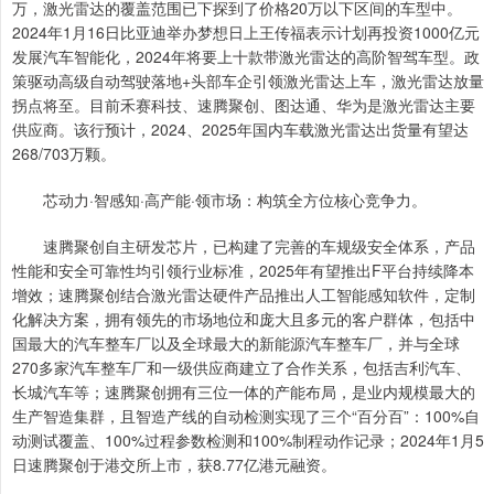
万，激光雷达的覆盖范围已下探到了价格20万以下区间的车型中。
2024年1月16日比亚迪举办梦想日上王传福表示计划再投资1000亿元
发展汽车智能化，2024年将要上十款带激光雷达的高阶智驾车型。政
策驱动高级自动驾驶落地+头部车企引领激光雷达上车，激光雷达放量
拐点将至。目前禾赛科技、速腾聚创、图达通、华为是激光雷达主要
供应商。该行预计，2024、2025年国内车载激光雷达出货量有望达
268/703万颗。
芯动力·智感知·高产能·领市场：构筑全方位核心竞争力。
速腾聚创自主研发芯片，已构建了完善的车规级安全体系，产品
性能和安全可靠性均引领行业标准，2025年有望推出F平台持续降本
增效；速腾聚创结合激光雷达硬件产品推出人工智能感知软件，定制
化解决方案，拥有领先的市场地位和庞大且多元的客户群体，包括中
国最大的汽车整车厂以及全球最大的新能源汽车整车厂，并与全球
270多家汽车整车厂和一级供应商建立了合作关系，包括吉利汽车、
长城汽车等；速腾聚创拥有三位一体的产能布局，是业内规模最大的
生产智造集群，且智造产线的自动检测实现了三个“百分百”：100%自
动测试覆盖、100%过程参数检测和100%制程动作记录；2024年1月5
日速腾聚创于港交所上市，获8.77亿港元融资。