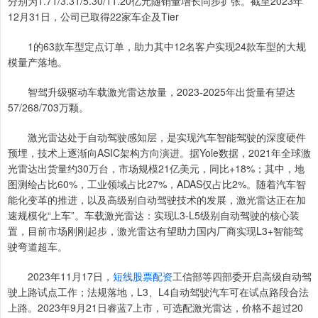
分别为1.71/3.31/5.30/11.20亿元随销量增长同步扩张。截至2023年
12月31日，公司已取得22家车企及Tier
1的63款车型定点订单，助力其中12名客户实现24款车型的大规
模量产落地。
智驾升级驱动车载激光雷达放量，2023-2025年出货量有望达
57/268/703万颗。
激光雷达处于自动驾驶感知层，是实现汽车智能驾驶的深度硬件
预埋，技术上逐渐向ASIC架构方向演进。据Yole数据，2021年全球激
光雷达出货量约30万台，市场规模21亿美元，同比+18%；其中，地
图测绘占比60%，工业领域占比27%，ADAS仅占比2%。随着汽车智
能化变革的推进，以及高级别自动驾驶技术的发展，激光雷达正在加
速规模化“上车”。车载激光雷达：实现L3-L5级别自动驾驶的核心装
置，目前市场刚刚起步，激光雷达有望助力国内厂商实现L3+智能驾
驶弯道超车。
2023年11月17日，
短线股票配资
工信部等四部委开启高级自动驾
驶上路试点工作；法规落地，L3、L4自动驾驶汽车可在试点路段合法
上路。2023年9月21日睿蓝7上市，可选配激光雷达，价格不超过20