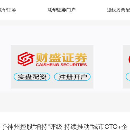
联华证券
联华证券门户
短线股票配
神州控股“增持”评级 持续推动“城市CTO+企