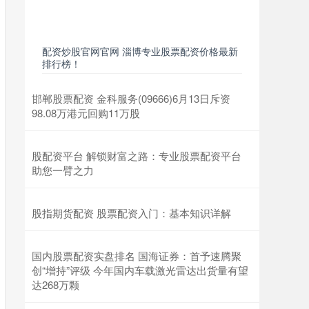
配资炒股官网官网 淄博专业股票配资价格最新
排行榜！
邯郸股票配资 金科服务(09666)6月13日斥资
98.08万港元回购11万股
股配资平台 解锁财富之路：专业股票配资平台
助您一臂之力
股指期货配资 股票配资入门：基本知识详解
国内股票配资实盘排名 国海证券：首予速腾聚
创“增持”评级 今年国内车载激光雷达出货量有望
达268万颗