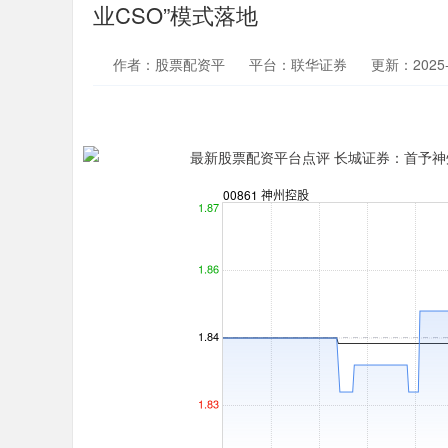
业CSO”模式落地
作者：股票配资平
平台：联华证券
更新：2025-1