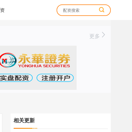
资
更多
相关更新