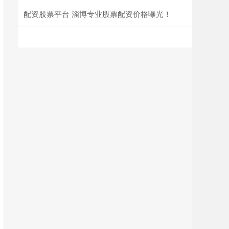
配资股票平台 淄博专业股票配资价格曝光！