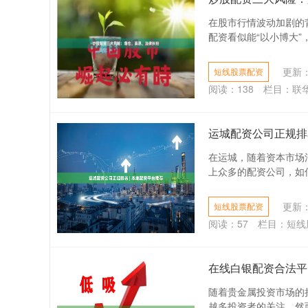
在股市行情波动加剧的
配资看似能“以小博大”
更新：2
短线股票配资
阅读：
138
栏目：
联
运城配资公司正规排名
在运城，随着资本市场
上众多的配资公司，如何
更新：2
短线股票配资
阅读：
57
栏目：
短线
在线白银配资合法平
随着贵金属投资市场的
越多投资者的关注。然而