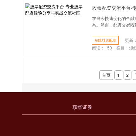
股票配资交流平台-
在当今快速变化的金融
具。然而，配资交易既带
更新：2
短线股票配资
阅读：
159
栏目：
短
首页
1
2
联华证券