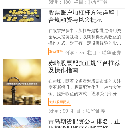
阅读：
180
栏目：
联华证券
股票账户加杠杆方法详解｜
合规融资与风险提示
在股票投资中，加杠杆是指通过借用资
金放大投资规模，以期获得更高收益的
操作方式。对于有一定投资经验的股民
而言，合理使用杠杆可以提升资金使用
阅读：
75
栏目：
联华证券
联华证券
效率。但需要注意的是联华....
赤峰股票配资正规平台推荐
及操作指南
在赤峰，随着投资者对股票市场的关注
度不断提升，股票配资作为一种放大资
金、提升收益的方式，逐渐受到部分投
资者的青睐。然而短线股票配资，市场
短线股票配资
上配资平台良莠不齐，如何....
阅读：
99
栏目：
联华证券
青岛期货配资公司排名，正
规期货配资平台哪家好