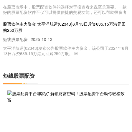
在股票市场中，股票配资软件的选择对于投资者来说至关重要。一款
好的股票配资软件不仅可以提供便捷的交易功能，还可以帮助投资者
股票软件主力资金 太平洋航运(02343)6月13日斥资635.15万港元回
购250万股
短线股票配资
2025-10-13
太平洋航运(02343)发布公告股票软件主力资金，该公司于2024年6月
13日斥资635.15万港元回购250万股。 M
邯郸股票配资 金科服务(09666)6月13日斥资98.08万港元回购11万股
联华证券门户
2025-10-13
短线股票配资
金科服务(09666)发布公告邯郸股票配资，该公司于2024年6月13日斥
资98.08万港元回购11万股股份，每股回购价
靠谱股票配资 央行大动作！国家队收储商品房将提速
短线股票配资
2025-10-13
来源：中国房地产报 股票配资可以帮助投资者放大收益，但同时也增
加了投资风险。投资者在进行股票配资之前，需要充分了解配资的