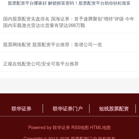
股票配资平台哪家好 解锁财富密码！股票配资平台助你轻松致富
怎么炒股配资 高收益股票配资平台招商，共创财富新篇章
联华证券
2025-12-08
国内股票配资实盘排名 国海证券：首予速腾聚创“增持”评级 今年
尊敬的合作伙伴， * **放大资金：**配资可以将投资者的资金放大数
国内车载激光雷达出货量有望达268万颗
倍，从而增加交易规模和收益空间。 我们诚挚地邀请您加
股配资平台 解锁财富之路：专业股票配资平台助您一臂之力
股票网络配资 股票配资平台推荐：靠谱公司一览
联华证券门户
2026-01-07
在当今竞争激烈的金融市场中，寻找可靠的投资途径至关重要。专业
正规在线配资公司|安全可靠平台推荐
股票配资平台为投资者提供了一个绝佳的机会股配资平台，可以放大
联华证券
联华证券门户
短线股票配资
Powered by
联华证券
RSS地图
HTML地图
Copyright
© 2013-2025
股票配资门户
版权所有