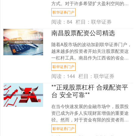
方式。对于许多希望扩大盈利空间的投
资者来说，杠杆操作确实充满诱惑。但
联华证券门户
必须明确：杠杆是一把....
阅读：
84
栏目：
联华证券
南昌股票配资公司精选
随着A股市场的波动加剧联华证券门户，
越来越多的投资者开始关注股票配资这
一杠杆工具。南昌作为江西省的省会城
市，金融服务业发展迅速，涌现出不少
联华证券门户
股票配资公司。然而，面....
阅读：
144
栏目：
联华证券
**正规股票杠杆 合规配资平
台 安全可靠**
在当今快速发展的金融市场中，股票投
资已成为许多人实现财富增值的重要途
径。然而，对于资金有限的投资者而
言，如何借助杠杆工具放大收益，同时
联华证券门户
确保资金安全，是一个值得深....