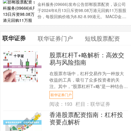
金科服务(09666)发布公告邯郸股票配资，该公司
于2024年6月13日斥资98.08万港元回购11万股股
份，每股回购价格为8.82-8.99港元。 MACD金....
联华证券
联华证券门户
短线股票配资
股票杠杆T+略解析：高效交
易与风险指南
在股票市场中，杠杆交易作为一种放大
收益的工具，吸引了众多投资者的关
注。其中，“股票杠杆T+略”是一种结合杠
杆与T+0（当日回转交易）理念的操作策
联华证券门户
略，旨在提高资金....
阅读：
193
栏目：
联华证券
香港股票配资指南：杠杆投
资要点解析