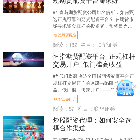
## 青岛期货配资公司排名解析：如何甄
选正规可靠的期货配资平台？ 在期货市
场寻求资金杠杆的投资者，常将目光投
向期货配资。青岛作为区域金融中心之
短线股票配资
一，涌现出多家期货....
阅读：
182
栏目：
联华证券
恒指期货配资平台_正规杠杆
交易开户_低门槛高收益
## 低门槛高收益？恒指期货配资平台正
规杠杆交易开户的诱惑与陷阱 **“高收
益、低门槛、快速开户”——** 这些充满
诱惑力的词汇，常常与“恒指期货配资平
联华证券门户
台”紧密....
阅读：
57
栏目：
联华证券
炒股配资代理：如何安全选
择合作渠道
在股市行情波动较大的背景下，不少投