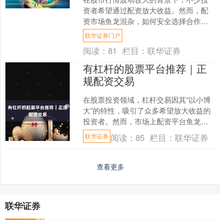
资者希望通过配资放大收益。然而，配
资市场鱼龙混杂，如何安全选择合作渠
道成为投资者必须面对的关键问题。本
联华证券门户
文将为您梳理选择配资代理....
阅读：
81
栏目：
联华证券
有杠杆的股票平台推荐｜正
规配资交易
在股票投资领域，杠杆交易因其“以小博
大”的特性，吸引了众多希望放大收益的
投资者。然而，市场上配资平台鱼龙混
杂联华证券，如何选择正规、安全的平
阅读：
85
栏目：
联华证券
联华证券
台成为关键。本文将为....
查看更多
联华证券