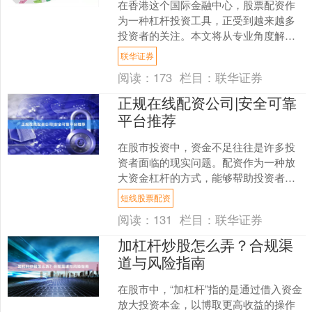
在香港这个国际金融中心，股票配资作
为一种杠杆投资工具，正受到越来越多
投资者的关注。本文将从专业角度解析
香港股票配资的核心要点，帮助投资者
联华证券
更好地理解这一投资方式。....
阅读：
173
栏目：
联华证券
正规在线配资公司|安全可靠
平台推荐
在股市投资中，资金不足往往是许多投
资者面临的现实问题。配资作为一种放
大资金杠杆的方式，能够帮助投资者在
行情向好时获得更高的收益。然而，市
短线股票配资
场上配资平台鱼龙混杂，如....
阅读：
131
栏目：
联华证券
加杠杆炒股怎么弄？合规渠
道与风险指南
在股市中，“加杠杆”指的是通过借入资金
放大投资本金，以博取更高收益的操作