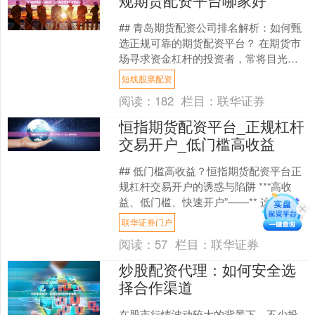
## 青岛期货配资公司排名解析：如何甄
选正规可靠的期货配资平台？ 在期货市
场寻求资金杠杆的投资者，常将目光投
向期货配资。青岛作为区域金融中心之
短线股票配资
一，涌现出多家期货....
阅读：
182
栏目：
联华证券
恒指期货配资平台_正规杠杆
交易开户_低门槛高收益
## 低门槛高收益？恒指期货配资平台正
规杠杆交易开户的诱惑与陷阱 **“高收
益、低门槛、快速开户”——** 这些充满
诱惑力的词汇，常常与“恒指期货配资平
联华证券门户
台”紧密....
阅读：
57
栏目：
联华证券
炒股配资代理：如何安全选
择合作渠道
在股市行情波动较大的背景下，不少投