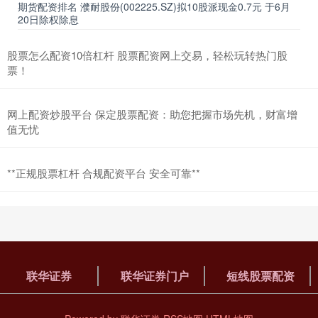
期货配资排名 濮耐股份(002225.SZ)拟10股派现金0.7元 于6月
怎么炒股配资 高收益股票配资平台招商，共创财富新篇章
20日除权除息
联华证券
2025-12-08
尊敬的合作伙伴， * **放大资金：**配资可以将投资者的资金放大数
股票怎么配资10倍杠杆 股票配资网上交易，轻松玩转热门股
倍，从而增加交易规模和收益空间。 我们诚挚地邀请您加
票！
股配资平台 解锁财富之路：专业股票配资平台助您一臂之力
网上配资炒股平台 保定股票配资：助您把握市场先机，财富增
联华证券门户
2026-01-07
值无忧
在当今竞争激烈的金融市场中，寻找可靠的投资途径至关重要。专业
股票配资平台为投资者提供了一个绝佳的机会股配资平台，可以放大
**正规股票杠杆 合规配资平台 安全可靠**
联华证券
联华证券门户
短线股票配资