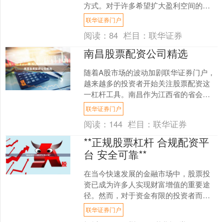
方式。对于许多希望扩大盈利空间的投
资者来说，杠杆操作确实充满诱惑。但
联华证券门户
必须明确：杠杆是一把....
阅读：
84
栏目：
联华证券
南昌股票配资公司精选
随着A股市场的波动加剧联华证券门户，
越来越多的投资者开始关注股票配资这
一杠杆工具。南昌作为江西省的省会城
市，金融服务业发展迅速，涌现出不少
联华证券门户
股票配资公司。然而，面....
阅读：
144
栏目：
联华证券
**正规股票杠杆 合规配资平
台 安全可靠**
在当今快速发展的金融市场中，股票投
资已成为许多人实现财富增值的重要途
径。然而，对于资金有限的投资者而
言，如何借助杠杆工具放大收益，同时
联华证券门户
确保资金安全，是一个值得深....