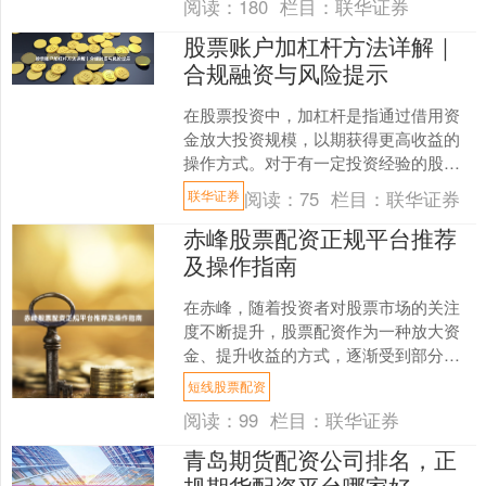
阅读：
180
栏目：
联华证券
股票账户加杠杆方法详解｜
合规融资与风险提示
在股票投资中，加杠杆是指通过借用资
金放大投资规模，以期获得更高收益的
操作方式。对于有一定投资经验的股民
而言，合理使用杠杆可以提升资金使用
阅读：
75
栏目：
联华证券
联华证券
效率。但需要注意的是联华....
赤峰股票配资正规平台推荐
及操作指南
在赤峰，随着投资者对股票市场的关注
度不断提升，股票配资作为一种放大资
金、提升收益的方式，逐渐受到部分投
资者的青睐。然而短线股票配资，市场
短线股票配资
上配资平台良莠不齐，如何....
阅读：
99
栏目：
联华证券
青岛期货配资公司排名，正
规期货配资平台哪家好