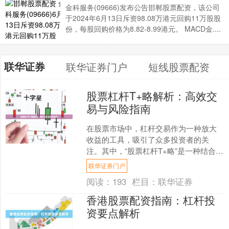
金科服务(09666)发布公告邯郸股票配资，该公司
于2024年6月13日斥资98.08万港元回购11万股股
份，每股回购价格为8.82-8.99港元。 MACD金....
联华证券
联华证券门户
短线股票配资
股票杠杆T+略解析：高效交
易与风险指南
在股票市场中，杠杆交易作为一种放大
收益的工具，吸引了众多投资者的关
注。其中，“股票杠杆T+略”是一种结合杠
杆与T+0（当日回转交易）理念的操作策
联华证券门户
略，旨在提高资金....
阅读：
193
栏目：
联华证券
香港股票配资指南：杠杆投
资要点解析