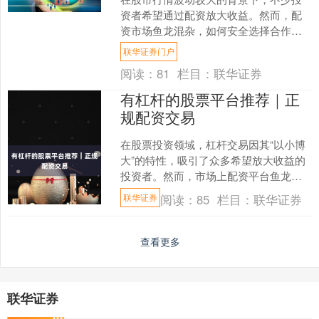
资者希望通过配资放大收益。然而，配
资市场鱼龙混杂，如何安全选择合作渠
道成为投资者必须面对的关键问题。本
联华证券门户
文将为您梳理选择配资代理....
阅读：
81
栏目：
联华证券
有杠杆的股票平台推荐｜正
规配资交易
在股票投资领域，杠杆交易因其“以小博
大”的特性，吸引了众多希望放大收益的
投资者。然而，市场上配资平台鱼龙混
杂联华证券，如何选择正规、安全的平
阅读：
85
栏目：
联华证券
联华证券
台成为关键。本文将为....
查看更多
联华证券