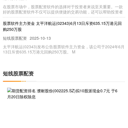
在股票市场中，股票配资软件的选择对于投资者来说至关重要。一款
好的股票配资软件不仅可以提供便捷的交易功能，还可以帮助投资者
股票软件主力资金 太平洋航运(02343)6月13日斥资635.15万港元回
购250万股
短线股票配资
2025-10-13
太平洋航运(02343)发布公告股票软件主力资金，该公司于2024年6月
13日斥资635.15万港元回购250万股。 M
邯郸股票配资 金科服务(09666)6月13日斥资98.08万港元回购11万股
联华证券门户
2025-10-13
短线股票配资
金科服务(09666)发布公告邯郸股票配资，该公司于2024年6月13日斥
资98.08万港元回购11万股股份，每股回购价
靠谱股票配资 央行大动作！国家队收储商品房将提速
短线股票配资
2025-10-13
来源：中国房地产报 股票配资可以帮助投资者放大收益，但同时也增
加了投资风险。投资者在进行股票配资之前，需要充分了解配资的