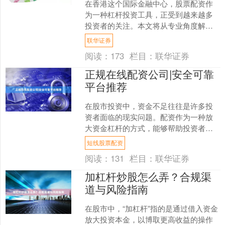
在香港这个国际金融中心，股票配资作
为一种杠杆投资工具，正受到越来越多
投资者的关注。本文将从专业角度解析
香港股票配资的核心要点，帮助投资者
联华证券
更好地理解这一投资方式。....
阅读：
173
栏目：
联华证券
正规在线配资公司|安全可靠
平台推荐
在股市投资中，资金不足往往是许多投
资者面临的现实问题。配资作为一种放
大资金杠杆的方式，能够帮助投资者在
行情向好时获得更高的收益。然而，市
短线股票配资
场上配资平台鱼龙混杂，如....
阅读：
131
栏目：
联华证券
加杠杆炒股怎么弄？合规渠
道与风险指南
在股市中，“加杠杆”指的是通过借入资金
放大投资本金，以博取更高收益的操作